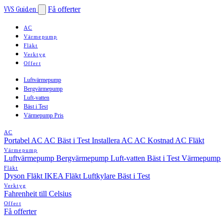
VVS Guiden
Få offerter
AC
Värmepump
Fläkt
Verktyg
Offert
Luftvärmepump
Bergvärmepump
Luft-vatten
Bäst i Test
Värmepump Pris
AC
Portabel AC
AC Bäst i Test
Installera AC
AC Kostnad
AC Fläkt
Värmepump
Luftvärmepump
Bergvärmepump
Luft-vatten
Bäst i Test
Värmepump 
Fläkt
Dyson Fläkt
IKEA Fläkt
Luftkylare Bäst i Test
Verktyg
Fahrenheit till Celsius
Offert
Få offerter