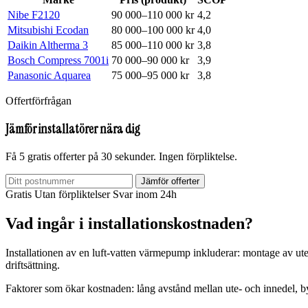
Nibe F2120
90 000–110 000 kr
4,2
Mitsubishi Ecodan
80 000–100 000 kr
4,0
Daikin Altherma 3
85 000–110 000 kr
3,8
Bosch Compress 7001i
70 000–90 000 kr
3,9
Panasonic Aquarea
75 000–95 000 kr
3,8
Offertförfrågan
Jämför installatörer nära dig
Få 5 gratis offerter på 30 sekunder. Ingen förpliktelse.
Jämför offerter
Gratis
Utan förpliktelser
Svar inom 24h
Vad ingår i installationskostnaden?
Installationen av en luft-vatten värmepump inkluderar: montage av ute
driftsättning.
Faktorer som ökar kostnaden: lång avstånd mellan ute- och innedel, by