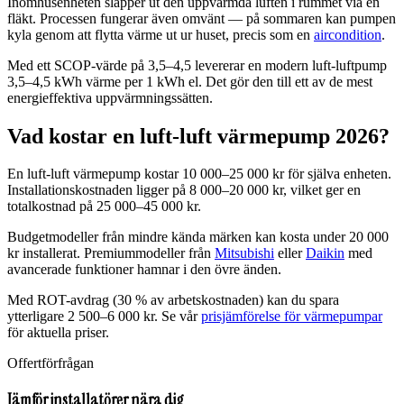
Inomhusenheten släpper ut den uppvärmda luften i rummet via en
fläkt. Processen fungerar även omvänt — på sommaren kan pumpen
kyla genom att flytta värme ut ur huset, precis som en
aircondition
.
Med ett SCOP-värde på 3,5–4,5 levererar en modern luft-luftpump
3,5–4,5 kWh värme per 1 kWh el. Det gör den till ett av de mest
energieffektiva uppvärmningssätten.
Vad kostar en luft-luft värmepump 2026?
En luft-luft värmepump kostar 10 000–25 000 kr för själva enheten.
Installationskostnaden ligger på 8 000–20 000 kr, vilket ger en
totalkostnad på 25 000–45 000 kr.
Budgetmodeller från mindre kända märken kan kosta under 20 000
kr installerat. Premiummodeller från
Mitsubishi
eller
Daikin
med
avancerade funktioner hamnar i den övre änden.
Med ROT-avdrag (30 % av arbetskostnaden) kan du spara
ytterligare 2 500–6 000 kr. Se vår
prisjämförelse för värmepumpar
för aktuella priser.
Offertförfrågan
Jämför installatörer nära dig