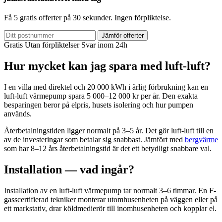
Få 5 gratis offerter på 30 sekunder. Ingen förpliktelse.
Jämför offerter
Gratis
Utan förpliktelser
Svar inom 24h
Hur mycket kan jag spara med luft-luft?
I en villa med direktel och 20 000 kWh i årlig förbrukning kan en
luft-luft värmepump spara 5 000–12 000 kr per år. Den exakta
besparingen beror på elpris, husets isolering och hur pumpen
används.
Återbetalningstiden ligger normalt på 3–5 år. Det gör luft-luft till en
av de investeringar som betalar sig snabbast. Jämfört med
bergvärme
som har 8–12 års återbetalningstid är det ett betydligt snabbare val.
Installation — vad ingår?
Installation av en luft-luft värmepump tar normalt 3–6 timmar. En F-
gasscertifierad tekniker monterar utomhusenheten på väggen eller på
ett markstativ, drar köldmedierör till inomhusenheten och kopplar el.