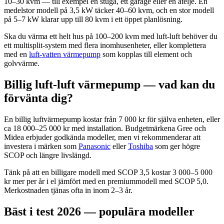
10–30 kvm — till exempel en stuga, ett garage eller en atelje. En
medelstor modell på 3,5 kW täcker 40–60 kvm, och en stor modell
på 5–7 kW klarar upp till 80 kvm i ett öppet planlösning.
Ska du värma ett helt hus på 100–200 kvm med luft-luft behöver du
ett multisplit-system med flera inomhusenheter, eller komplettera
med en
luft-vatten värmepump
som kopplas till element och
golvvärme.
Billig luft-luft värmepump — vad kan du
förvänta dig?
En billig luftvärmepump kostar från 7 000 kr för själva enheten, eller
ca 18 000–25 000 kr med installation. Budgetmärkena Gree och
Midea erbjuder godkända modeller, men vi rekommenderar att
investera i märken som
Panasonic
eller
Toshiba
som ger högre
SCOP och längre livslängd.
Tänk på att en billigare modell med SCOP 3,5 kostar 3 000–5 000
kr mer per år i el jämfört med en premiummodell med SCOP 5,0.
Merkostnaden tjänas ofta in inom 2–3 år.
Bäst i test 2026 — populära modeller