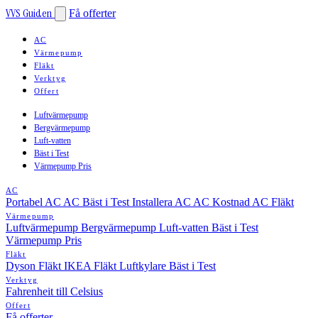
VVS Guiden
Få offerter
AC
Värmepump
Fläkt
Verktyg
Offert
Luftvärmepump
Bergvärmepump
Luft-vatten
Bäst i Test
Värmepump Pris
AC
Portabel AC
AC Bäst i Test
Installera AC
AC Kostnad
AC Fläkt
Värmepump
Luftvärmepump
Bergvärmepump
Luft-vatten
Bäst i Test
Värmepump Pris
Fläkt
Dyson Fläkt
IKEA Fläkt
Luftkylare Bäst i Test
Verktyg
Fahrenheit till Celsius
Offert
Få offerter