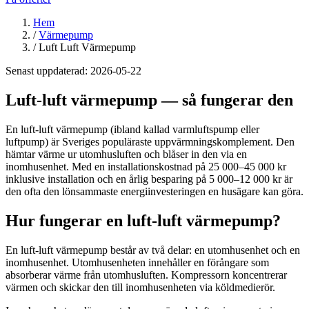
Hem
/
Värmepump
/
Luft Luft Värmepump
Senast uppdaterad:
2026-05-22
Luft-luft värmepump — så fungerar den
En luft-luft värmepump (ibland kallad varmluftspump eller
luftpump) är Sveriges populäraste uppvärmningskomplement. Den
hämtar värme ur utomhusluften och blåser in den via en
inomhusenhet. Med en installationskostnad på 25 000–45 000 kr
inklusive installation och en årlig besparing på 5 000–12 000 kr är
den ofta den lönsammaste energiinvesteringen en husägare kan göra.
Hur fungerar en luft-luft värmepump?
En luft-luft värmepump består av två delar: en utomhusenhet och en
inomhusenhet. Utomhusenheten innehåller en förångare som
absorberar värme från utomhusluften. Kompressorn koncentrerar
värmen och skickar den till inomhusenheten via köldmedierör.