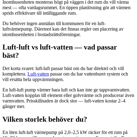
Inomhusenheten monteras högt på väggen i det rum du vill värma
mest — ofta vardagsrummet. En öppen planlösning gör att värmen
sprids effektivare till intilliggande rum.
Du behöver ingen anmälan till kommunen för en luft-
luftvärmepump. Däremot kan det finnas regler om placering av
utomhusenheten i bostadsrättsföreningar.
Luft-luft vs luft-vatten — vad passar
bäst?
Det korta svaret: luft-luft passar bäst om du har direktel och vill
komplettera.
Luft-vatten
passar om du har vattenburet system och
vill ersätta hela uppvärmningen.
En luft-luft pump värmer bara luft och kan inte ge tappvarmvatten.
Luft-vatten kopplas till element eller golvvärme och producerar även
varmvatten. Prisskillnaden är dock stor — luft-vatten kostar 2–4
gånger mer.
Vilken storlek behöver du?
En liten luft-luft värmepump på 2,0–2,5 kW räcker för ett rum på